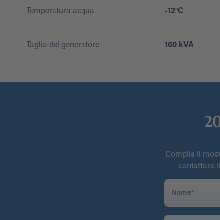
Temperatura acqua
-12°C
Taglia del generatore
160 kVA
20
Compila il modul
contattare i
Nome
*
Indirizzo