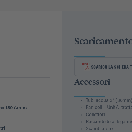
Scaricament
SCARICA LA SCHEDA 
Accessori
Tubi acqua 3″ (80mm) d
Fan coil – UnitÃ trat
ax 180 Amps
Collettori
Raccordi di collegam
tri
Scambiatore