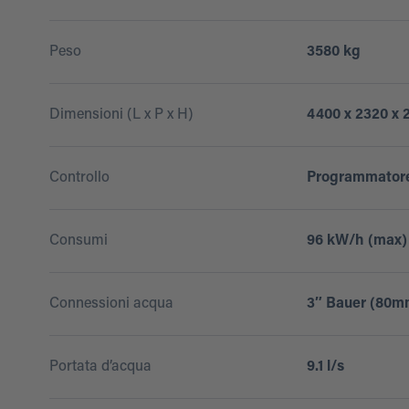
Peso
3580 kg
Dimensioni (L x P x H)
4400 x 2320 x
Controllo
Programmatore
Consumi
96 kW/h (max)
Connessioni acqua
3″ Bauer (80m
Portata d’acqua
9.1 l/s