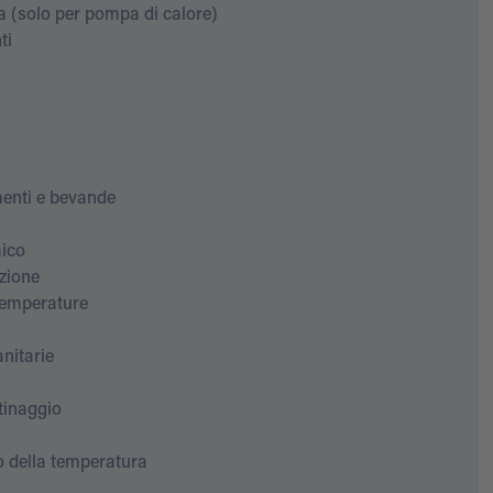
(solo per pompa di calore)
ti
enti e bevande
mico
zione
temperature
anitarie
ttinaggio
o della temperatura