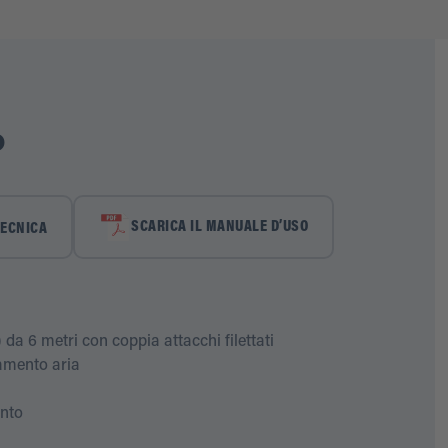
o
SCARICA IL MANUALE D’USO
TECNICA
a 6 metri con coppia attacchi filettati
tamento aria
ento