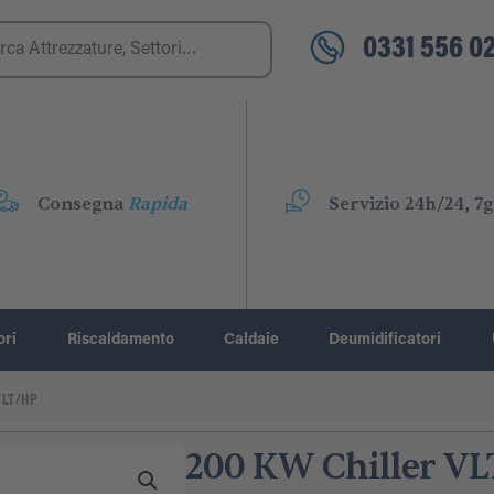
0331 556 02
Consegna
Rapida
Servizio 24h/24, 7g
ori
Riscaldamento
Caldaie
Deumidificatori
VLT/HP
200 KW Chiller V