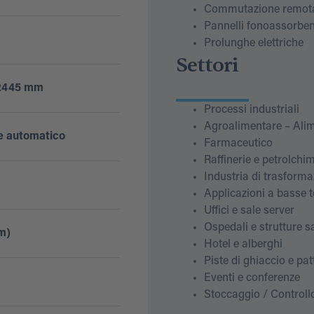
Commutazione remota 
Pannelli fonoassorben
Prolunghe elettriche
Settori
 2445 mm
Processi industriali
Agroalimentare – Alim
 automatico
Farmaceutico
Raffinerie e petrolchi
Industria di trasforma
Applicazioni a basse 
Uffici e sale server
Ospedali e strutture s
m)
Hotel e alberghi
Piste di ghiaccio e pa
Eventi e conferenze
Stoccaggio / Controll