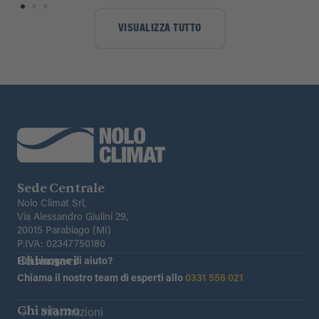
VISUALIZZA TUTTO
Sede Centrale
Nolo Climat Srl,
Via Alessandro Giulini 29,
20015 Parabiago (MI)
P.IVA: 02347750180
Chiamaci
Hai bisogno di aiuto?
Chiama il nostro team di esperti allo
0331 556 021
Chi siamo
Informazioni