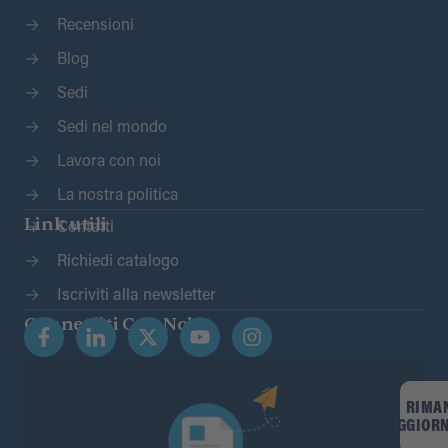
Recensioni
Blog
Sedi
Sedi nel mondo
Lavora con noi
La nostra politica
Link utili
Contatti
Richiedi catalogo
Iscriviti alla newsletter
Connettiti Con Noi
RIMA
AGGIOR