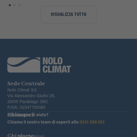
VISUALIZZA TUTTO
Sede Centrale
Nolo Climat Srl,
Via Alessandro Giulini 29,
20015 Parabiago (MI)
P.IVA: 02347750180
Chiamaci
Hai bisogno di aiuto?
Chiama il nostro team di esperti allo
0331 556 021
Chi siamo