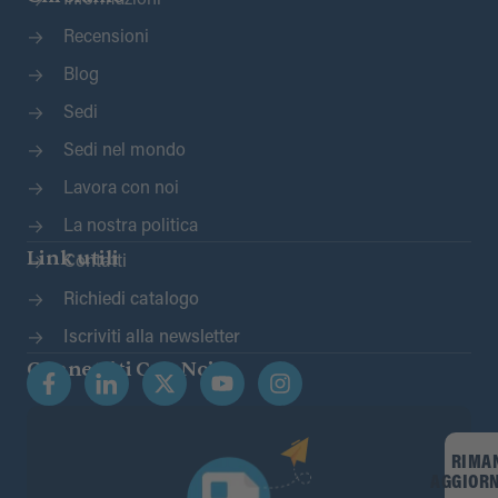
Informazioni
Recensioni
Blog
Sedi
Sedi nel mondo
Lavora con noi
La nostra politica
Link utili
Contatti
Richiedi catalogo
Iscriviti alla newsletter
Connettiti Con Noi
RIMA
AGGIOR